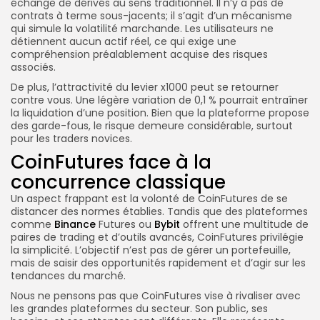
échange de dérivés au sens traditionnel. Il n’y a pas de
contrats à terme sous-jacents; il s’agit d’un mécanisme
qui simule la volatilité marchande. Les utilisateurs ne
détiennent aucun actif réel, ce qui exige une
compréhension préalablement acquise des risques
associés.
De plus, l’attractivité du levier x1000 peut se retourner
contre vous. Une légère variation de 0,1 % pourrait entraîner
la liquidation d’une position. Bien que la plateforme propose
des garde-fous, le risque demeure considérable, surtout
pour les traders novices.
CoinFutures face à la
concurrence classique
Un aspect frappant est la volonté de CoinFutures de se
distancer des normes établies. Tandis que des plateformes
comme
Binance
Futures ou
Bybit
offrent une multitude de
paires de trading et d’outils avancés, CoinFutures privilégie
la simplicité. L’objectif n’est pas de gérer un portefeuille,
mais de saisir des opportunités rapidement et d’agir sur les
tendances du marché.
Nous ne pensons pas que CoinFutures vise à rivaliser avec
les grandes plateformes du secteur. Son public, ses