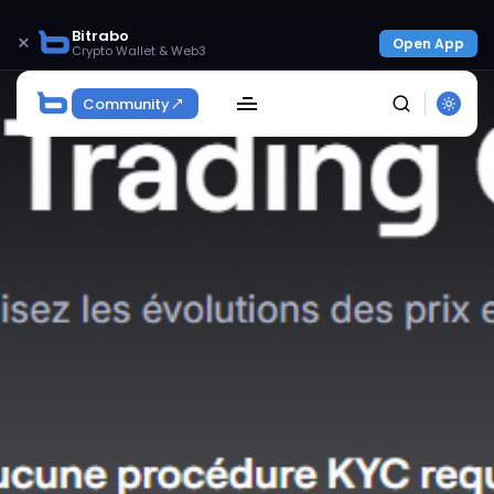
Bitrabo
×
Open App
Crypto Wallet & Web3
Community
SEARCH