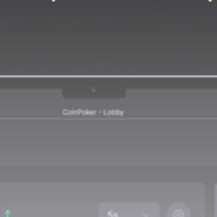
Get Exclusive Access
Be the first to spot new listings, catch hidden
airdrops, and receive alpha calls before it hits the
timeline. From meme gems to serious signals, token
plays to earning tips — this is where crypto gets real.
Join the Community
NEWSLETTER
By clicking the 'Sign Up' button, you confirm that you have
read and agreed to our
Terms of Use
and
Privacy Policy
.