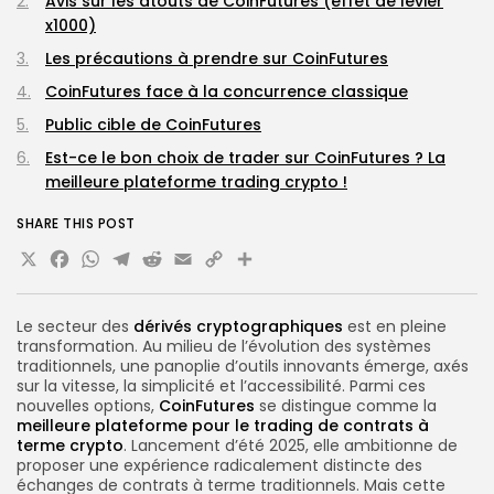
Avis sur les atouts de CoinFutures (effet de levier
x1000)
Les précautions à prendre sur CoinFutures
CoinFutures face à la concurrence classique
Public cible de CoinFutures
Est-ce le bon choix de trader sur CoinFutures ? La
meilleure plateforme trading crypto !
SHARE THIS POST
X
Facebook
WhatsApp
Telegram
Reddit
Email
Copy
Share
Link
Le secteur des
dérivés cryptographiques
est en pleine
transformation. Au milieu de l’évolution des systèmes
traditionnels, une panoplie d’outils innovants émerge, axés
sur la vitesse, la simplicité et l’accessibilité. Parmi ces
nouvelles options,
CoinFutures
se distingue comme la
meilleure plateforme pour le trading de contrats à
terme crypto
. Lancement d’été 2025, elle ambitionne de
proposer une expérience radicalement distincte des
échanges de contrats à terme traditionnels. Mais cette