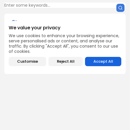
We value your privacy
Get Exclusive Access
We use cookies to enhance your browsing experience,
serve personalised ads or content, and analyse our
Be the first to spot new listings, catch hidden airdrops,
decode chart setups, and receive alpha calls before it
traffic. By clicking "Accept All", you consent to our use
hits the timeline. From meme gems to serious signals,
of cookies.
token plays to earning tips — this is where crypto gets real.
Customise
Reject All
Accept All
Enter the Community
PREVIOUS POST
NEXT POST
Bitcoin Maxi Slams XRP
Bitcoin Plummets Under
Investors Over Price
$114K Amid Trump’s
Plunge
Nuclear Warning
Crypto News
Crypto News