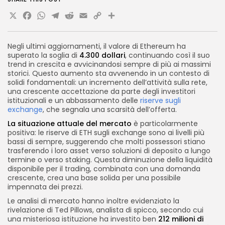
X
Facebook
WhatsApp
Telegram
Reddit
Email
Copy
Share
Link
Negli ultimi aggiornamenti, il valore di Ethereum ha
superato la soglia di
4.300 dollari
, continuando così il suo
trend in crescita e avvicinandosi sempre di più ai massimi
storici. Questo aumento sta avvenendo in un contesto di
solidi fondamentali: un incremento dell’attività sulla rete,
una crescente accettazione da parte degli investitori
istituzionali e un abbassamento delle
riserve sugli
exchange
, che segnala una scarsità dell’offerta.
La situazione attuale del mercato
è particolarmente
positiva: le riserve di ETH sugli exchange sono ai livelli più
bassi di sempre, suggerendo che molti possessori stiano
trasferendo i loro asset verso soluzioni di deposito a lungo
termine o verso staking. Questa diminuzione della liquidità
disponibile per il trading, combinata con una domanda
crescente, crea una base solida per una possibile
impennata dei prezzi.
Le analisi di mercato hanno inoltre evidenziato la
rivelazione di Ted Pillows, analista di spicco, secondo cui
una misteriosa istituzione ha investito ben
212 milioni di