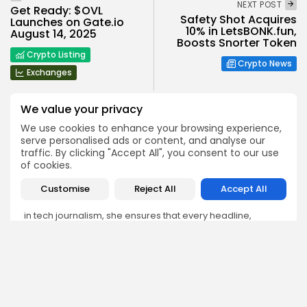
NEXT POST
Get Ready: $OVL
Safety Shot Acquires
Launches on Gate.io
10% in LetsBONK.fun,
August 14, 2025
Boosts Snorter Token
Crypto Listing
Crypto News
Exchanges
We value your privacy
We use cookies to enhance your browsing experience,
serve personalised ads or content, and analyse our
traffic. By clicking "Accept All", you consent to our use
Emily Walker
of cookies.
Crypto News Editor
Customise
Reject All
Accept All
Emily brings structure, clarity, and journalistic integrity to
Bitrabo’s daily news coverage. With years of experience
in tech journalism, she ensures that every headline,
update, and developing story is accurate and impactful.
From breaking regulatory news to market movements,
Emily’s editorial oversight keeps Bitrabo’s news content
timely, trusted, and engaging.