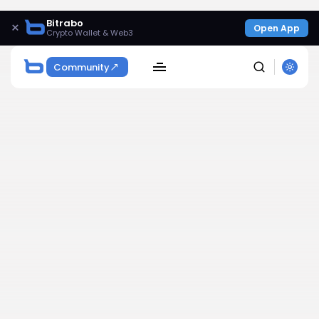
Bitrabo
×
Open App
Crypto Wallet & Web3
Community
SEARCH
Get Exclusive Access